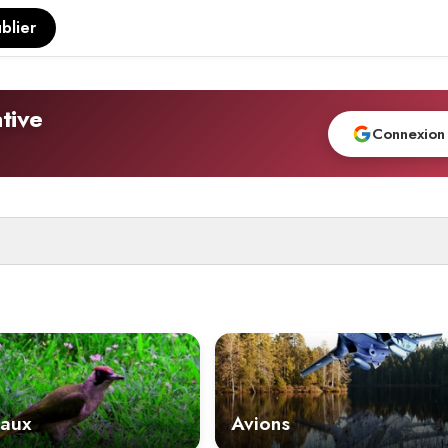
blier
tive
Connexion
aux
Avions