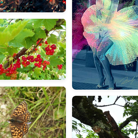
Naruto Uzuma
bnadine
bnadine
B