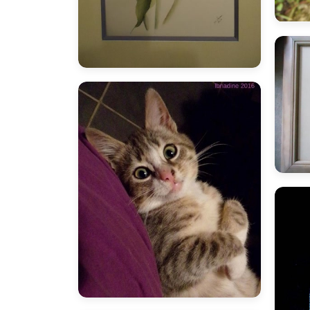
I
marie
M
M
bnadine
B