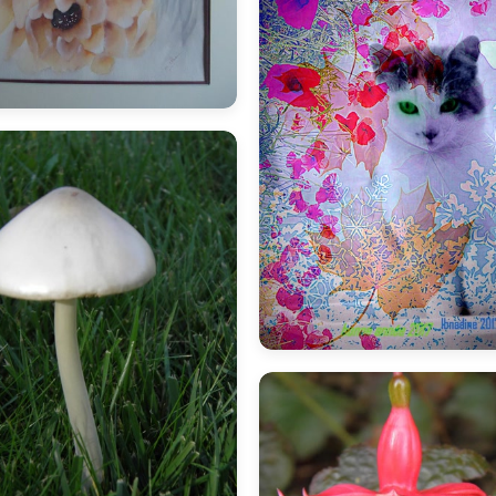
marie
bnadine
B
inano