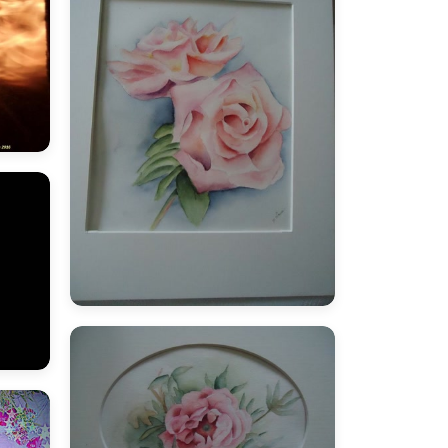
marie
M