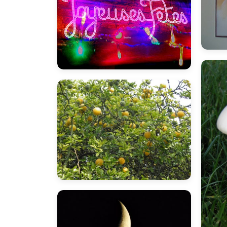
M
bnadine
B
inano
I