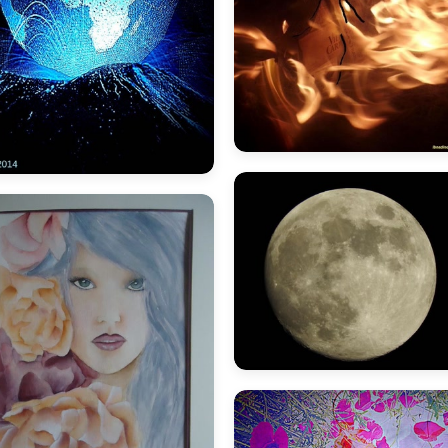
bnadine
B
bnadine
inano
I