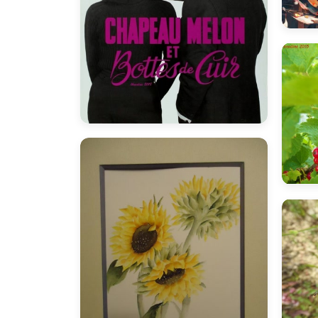
bnadine
B
B