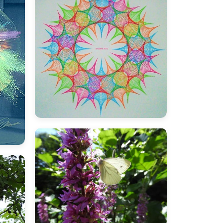
bnadine
B
inano
I