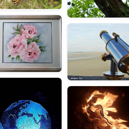
inano
inano
I
marie
bnadine
B