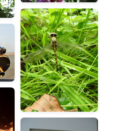
inano
I