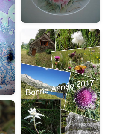
marie
M
Le Menet
L