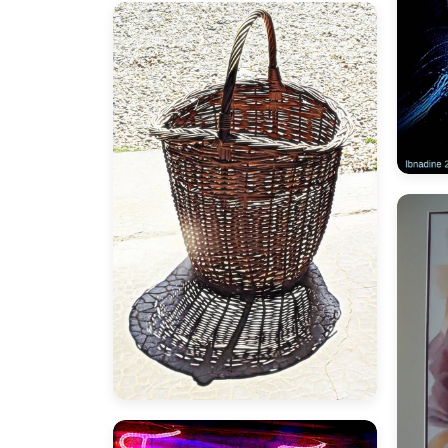
B
bnadine
B