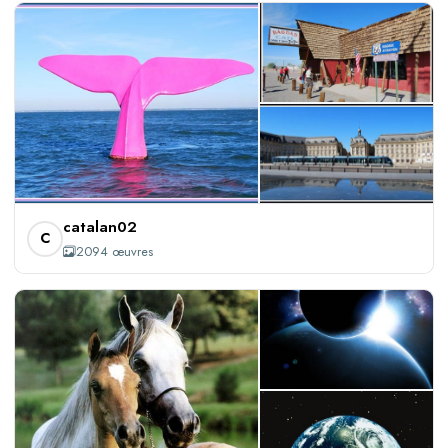
+2091
catalan02
C
2094 œuvres