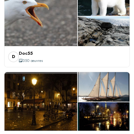
+347
Doc55
D
350 œuvres