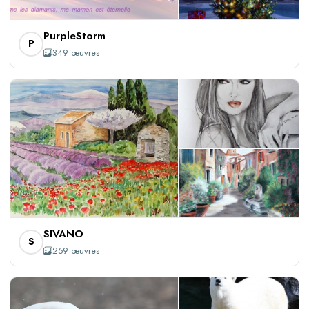
+346
PurpleStorm
P
349 œuvres
+256
SIVANO
S
259 œuvres