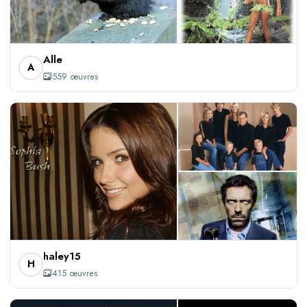
+556
Alle
A
559 œuvres
+412
haley15
H
415 œuvres