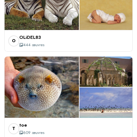
+441
OLiDEL83
O
444 œuvres
+606
toe
T
609 œuvres