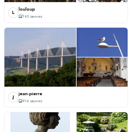
+742
louloup
L
745 œuvres
+911
jean-pierre
J
914 œuvres