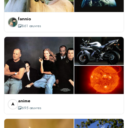
+858
fannio
861 œuvres
+692
anime
A
695 œuvres