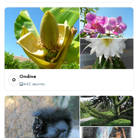
+439
Ondine
O
442 œuvres