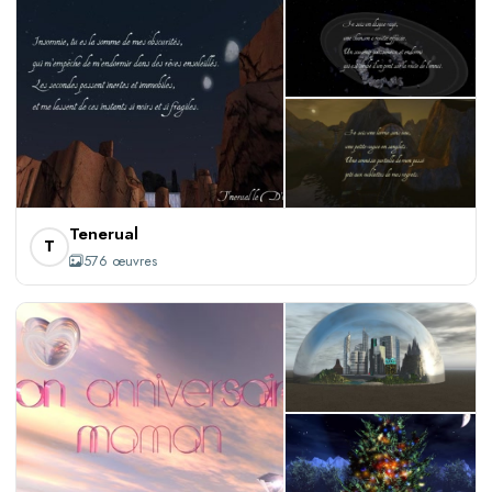
+573
Tenerual
T
576 œuvres