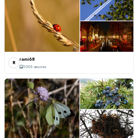
+1002
rami68
R
1005 œuvres