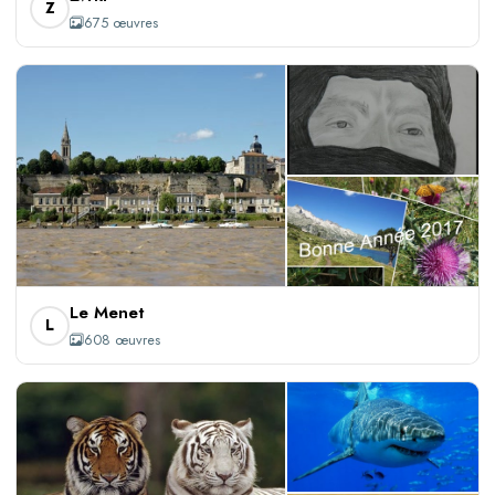
Z
675 œuvres
+605
Le Menet
L
608 œuvres