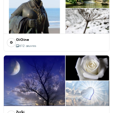
+609
GiGine
G
612 œuvres
+672
Zvrki