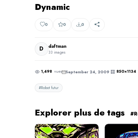
Dynamic
0
0
0
daftman
D
33 images
1,498
vues
850×1134
September 24, 2009
#Robot futur
Explorer plus de tags
#R