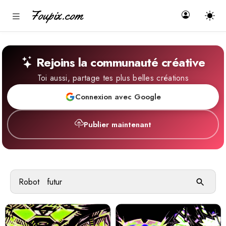
Foupix.com
Rejoins la communauté créative
Toi aussi, partage tes plus belles créations
Connexion avec Google
Publier maintenant