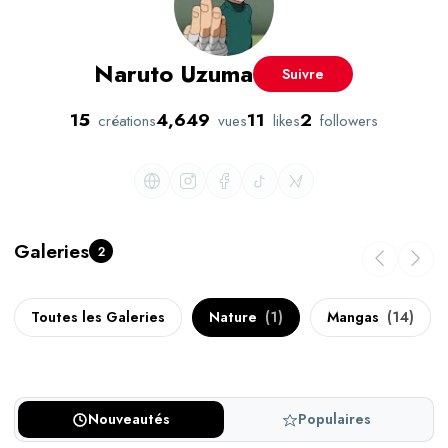
Naruto Uzuma
Suivre
15
4,649
11
2
créations
vues
likes
followers
Galeries
2
Toutes les Galeries
Nature
(1)
Mangas
(14)
Nouveautés
Populaires