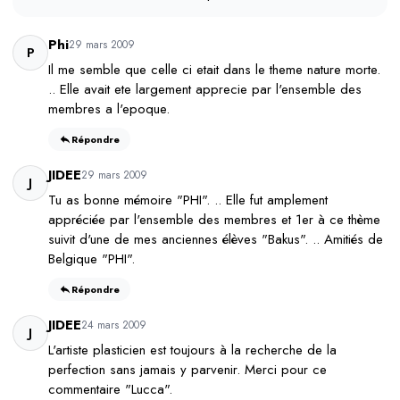
Phi
29 mars 2009
P
Il me semble que celle ci etait dans le theme nature morte.
.. Elle avait ete largement apprecie par l'ensemble des
membres a l'epoque.
Répondre
JIDEE
29 mars 2009
J
Tu as bonne mémoire "PHI". .. Elle fut amplement
appréciée par l'ensemble des membres et 1er à ce thème
suivit d'une de mes anciennes élèves "Bakus". .. Amitiés de
Belgique "PHI".
Répondre
JIDEE
24 mars 2009
J
L'artiste plasticien est toujours à la recherche de la
perfection sans jamais y parvenir. Merci pour ce
commentaire "Lucca".