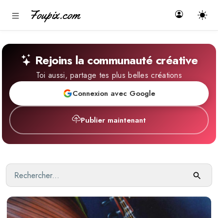
Foupix.com
Rejoins la communauté créative
Toi aussi, partage tes plus belles créations
Connexion avec Google
Publier maintenant