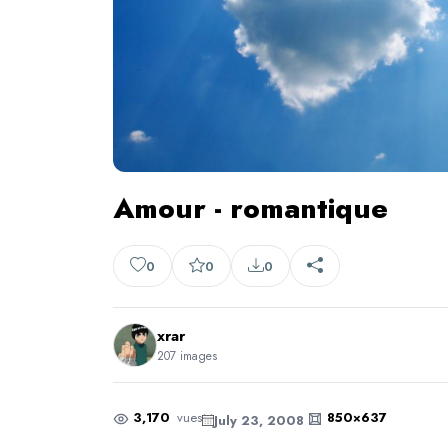
Amour - romantique
0
0
0
xrar
207 images
3,170
vues
850×637
July 23, 2008