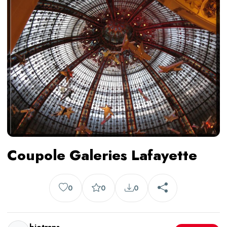
Coupole Galeries Lafayette
0
0
0