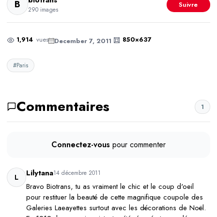
biotrans
B
Suivre
290 images
1,914
vues
850×637
December 7, 2011
#Paris
Commentaires
1
Connectez-vous
pour commenter
Lilytana
14 décembre 2011
L
Bravo Biotrans, tu as vraiment le chic et le coup d'oeil
pour restituer la beauté de cette magnifique coupole des
Galeries Laeayettes surtout avec les décorations de Noël.