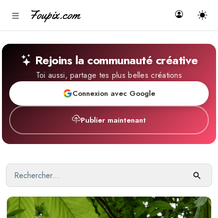
Foupix.com
Rejoins la communauté créative
Toi aussi, partage tes plus belles créations
Connexion avec Google
Publier maintenant