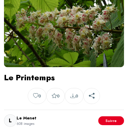
Le Printemps
0
0
0
Le Menet
L
Suivre
608 images