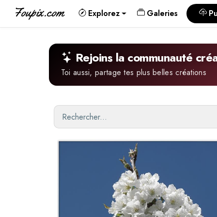
Foupix.com
Explorez
Galeries
Pu
Rejoins la communauté créa
Toi aussi, partage tes plus belles créations