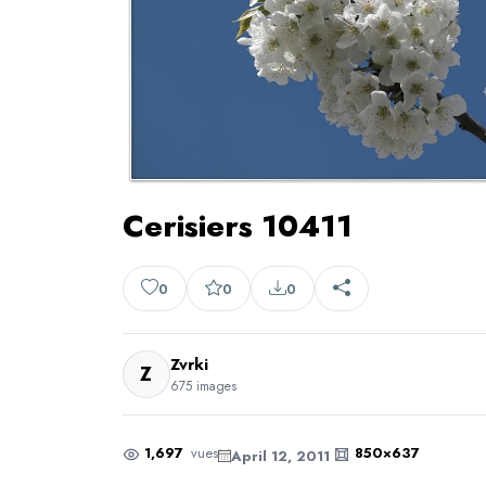
Cerisiers 10411
0
0
0
Zvrki
Z
675 images
1,697
vues
850×637
April 12, 2011