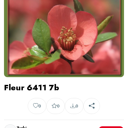
Fleur 6411 7b
0
0
0