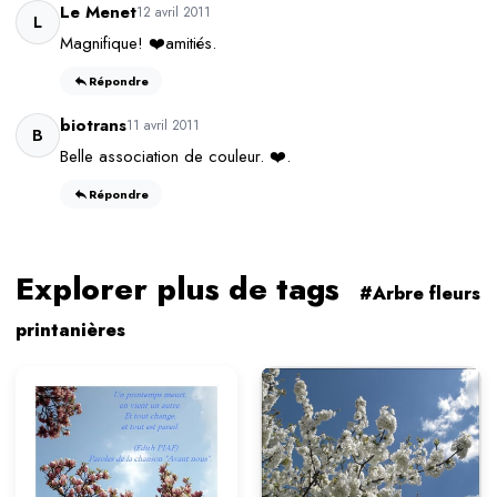
Le Menet
12 avril 2011
L
Magnifique! ❤️amitiés.
Répondre
biotrans
11 avril 2011
B
Belle association de couleur. ❤️.
Répondre
Explorer plus de tags
#Arbre fleurs
printanières