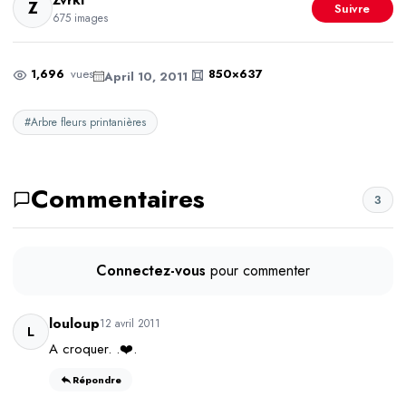
Zvrki
Z
Suivre
675 images
1,696
vues
850×637
April 10, 2011
#Arbre fleurs printanières
Commentaires
3
Connectez-vous
pour commenter
louloup
12 avril 2011
L
A croquer. .❤️.
Répondre