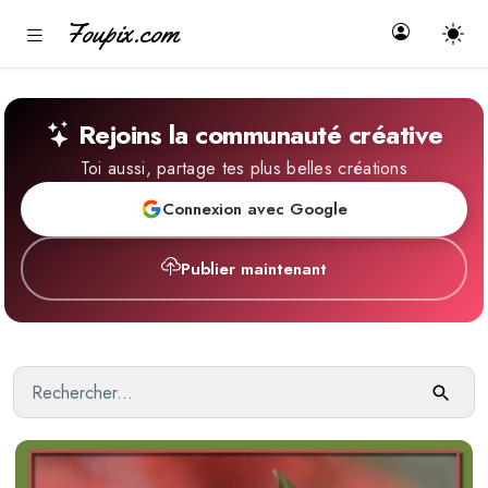
Foupix.com
Rejoins la communauté créative
Toi aussi, partage tes plus belles créations
Connexion avec Google
Publier maintenant