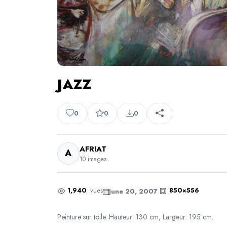
JAZZ
0
0
0
AFRIAT
A
10 images
1,940
vues
850×556
June 20, 2007
Peinture sur toile. Hauteur: 130 cm, Largeur: 195 cm.