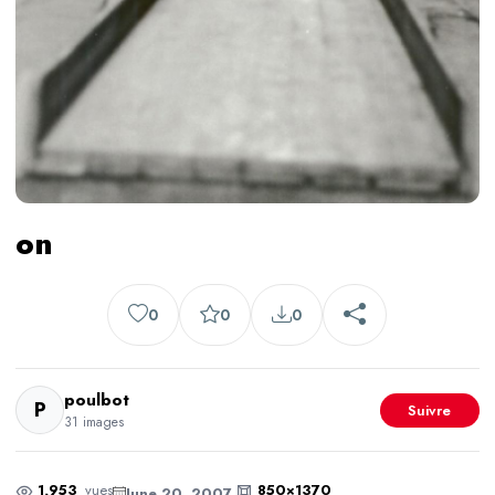
on
0
0
0
poulbot
P
Suivre
31 images
1,953
vues
850×1370
June 20, 2007