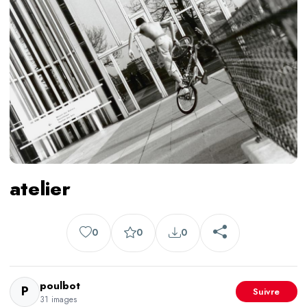
atelier
0
0
0
poulbot
P
Suivre
31 images