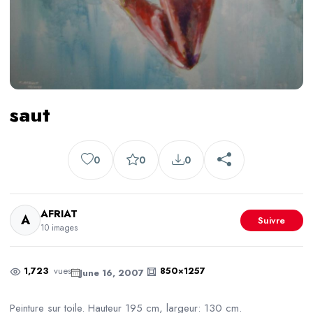
saut
0
0
0
AFRIAT
A
Suivre
10 images
1,723
vues
850×1257
June 16, 2007
Peinture sur toile. Hauteur 195 cm, largeur: 130 cm.