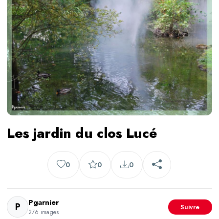
Les jardin du clos Lucé
0
0
0
Pgarnier
P
Suivre
276 images