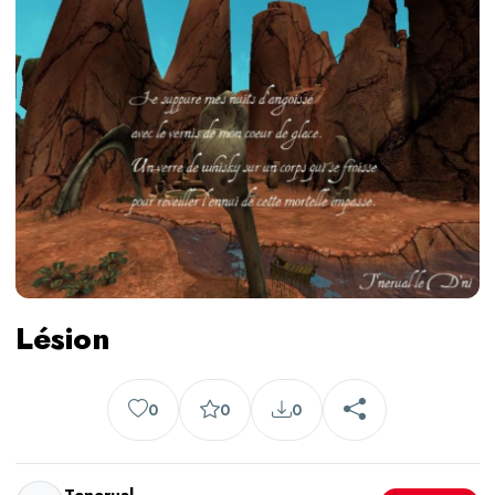
Lésion
0
0
0