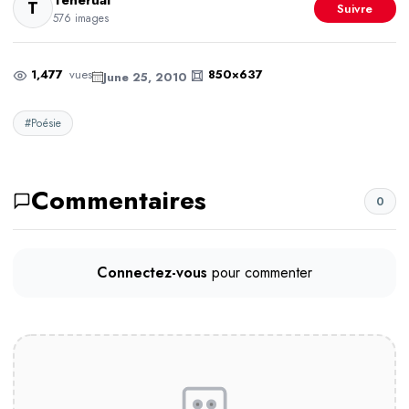
Tenerual
T
Suivre
576 images
1,477
vues
850×637
June 25, 2010
#Poésie
Commentaires
0
Connectez-vous
pour commenter