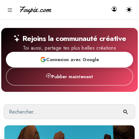
Foupix.com
Rejoins la communauté créative
Toi aussi, partage tes plus belles créations
Connexion avec Google
Publier maintenant