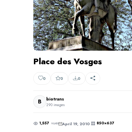
Place des Vosges
0
0
0
biotrans
B
290 images
1,557
vues
850×637
April 19, 2010