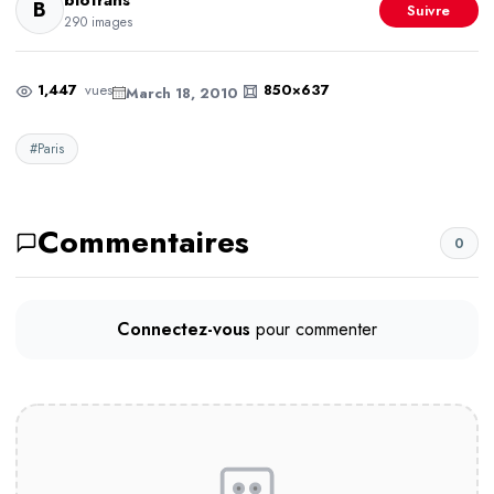
biotrans
B
Suivre
290 images
1,447
vues
850×637
March 18, 2010
#Paris
Commentaires
0
Connectez-vous
pour commenter