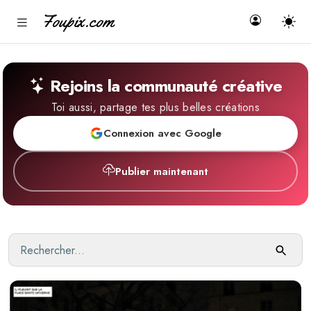
Foupix.com
Rejoins la communauté créative
Toi aussi, partage tes plus belles créations
Connexion avec Google
Publier maintenant