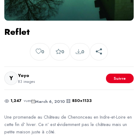
Reflet
0
0
0
Yoyo
Y
Suivre
83 images
1,247
vues
850×1133
March 6, 2010
Une promenade au Château de Chenonceau en Indre-et-Loire en
cette fin d' hiver. Ce n' est évidemment pas le château mais un
petite maison juste à côté.