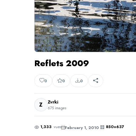
Reflets 2009
0
0
0
Zvrki
Z
675 images
1,333
vues
850×637
February 1, 2010