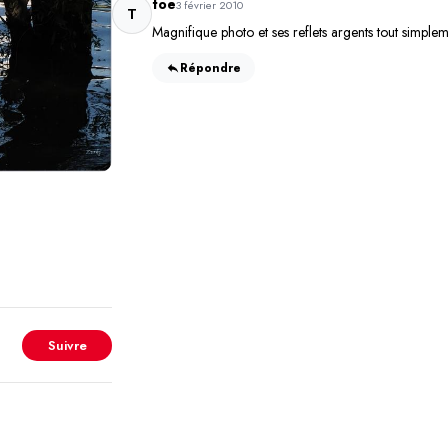
toe
3 février 2010
T
Magnifique photo et ses reflets argents tout simplem
Répondre
Suivre