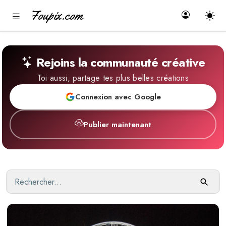
Foupix.com
Rejoins la communauté créative
Toi aussi, partage tes plus belles créations
Connexion avec Google
Publier maintenant