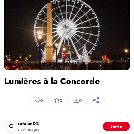
Lumières à la Concorde
0
0
0
catalan02
C
Suivre
2,094 images