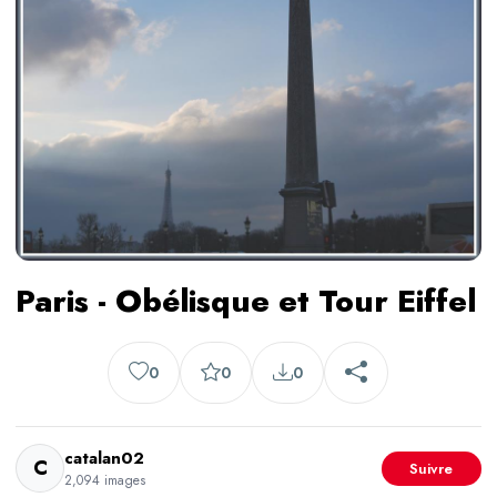
Paris - Obélisque et Tour Eiffel
0
0
0
catalan02
C
Suivre
2,094 images