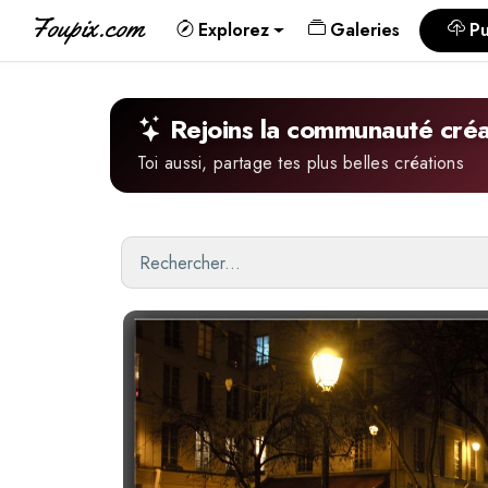
Foupix.com
Explorez
Galeries
Pu
Rejoins la communauté créa
Toi aussi, partage tes plus belles créations