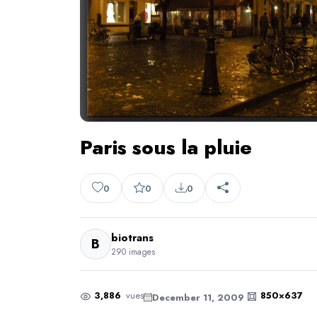
Paris sous la pluie
0
0
0
biotrans
B
290 images
3,886
vues
850×637
December 11, 2009