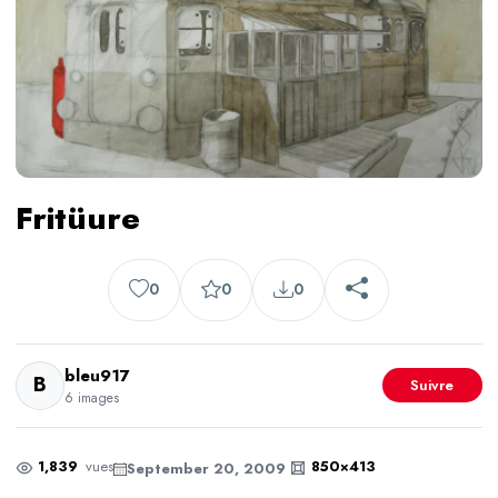
Fritüure
0
0
0
bleu917
B
Suivre
6 images
1,839
vues
850×413
September 20, 2009