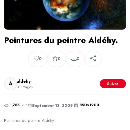
Peintures du peintre Aldéhy.
0
0
0
aldehy
A
Suivre
31 images
1,785
vues
850×1203
September 13, 2009
Peintures du peintre Aldéhy.