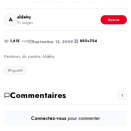
aldehy
A
Suivre
31 images
1,615
vues
850×754
September 13, 2009
Peintures du peintre Aldéhy.
#Figuratif
Commentaires
1
Connectez-vous
pour commenter