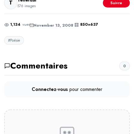
Tenerual
T
Suivre
576 images
1,134
vues
850×637
November 13, 2008
#Poésie
Commentaires
0
Connectez-vous
pour commenter