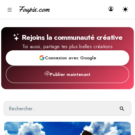
Foupix.com
Rejoins la communauté créative
Toi aussi, partage tes plus belles créations
Connexion avec Google
Publier maintenant