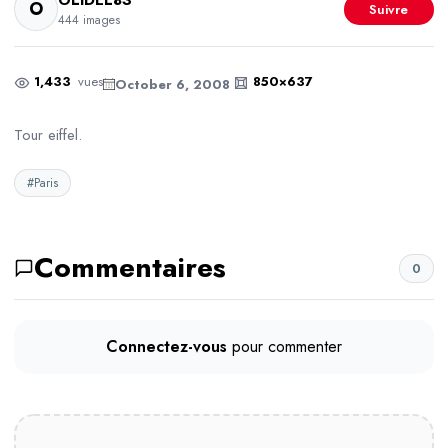
OLiDEL83
O
Suivre
444 images
1,433
vues
850×637
October 6, 2008
Tour eiffel.
#Paris
Commentaires
0
Connectez-vous
pour commenter