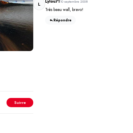
Lylou71
10 septembre 2008
L
Très beau wall, bravo!
Répondre
Suivre