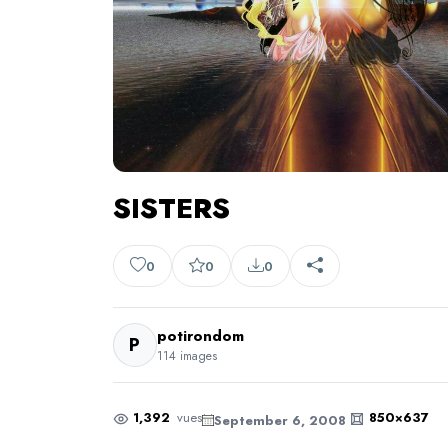
SISTERS
0
0
0
potirondom
P
114 images
1,392
vues
850×637
September 6, 2008