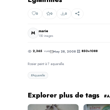
0
0
0
marie
M
150 images
2,365
vues
850×1088
May 28, 2008
Rosier peint à l' aquarelle.
#Aquarelle
Explorer plus de tags
#A