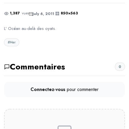
1,387
vues
850×563
July 6, 2011
L' Océan au-delà des oyats.
#Mer
Commentaires
0
Connectez-vous
pour commenter