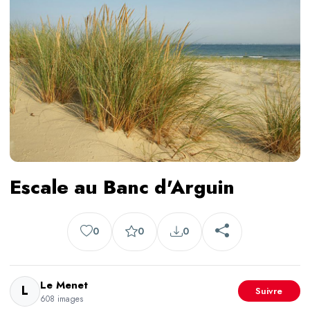
Escale au Banc d'Arguin
0
0
0
Le Menet
L
Suivre
608 images