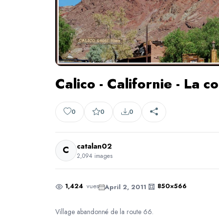
Calico - Californie - La co
0
0
0
catalan02
C
2,094 images
1,424
vues
850×566
April 2, 2011
Village abandonné de la route 66.