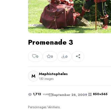
Promenade 3
0
0
0
Mephistopheles
M
150 images
1,712
vues
850×565
September 26, 2009
Personnages Vénitiens.