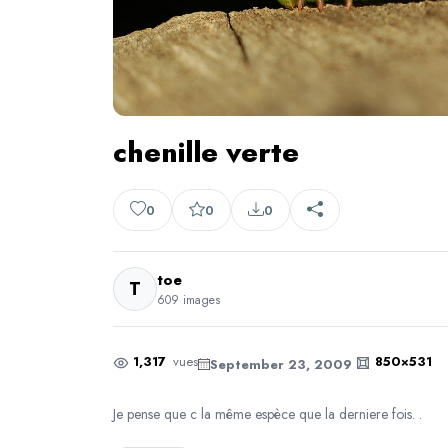
chenille verte
0
0
0
toe
T
609 images
1,317
vues
850×531
September 23, 2009
Je pense que c la même espèce que la derniere fois. .